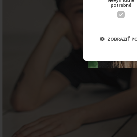
Nevyhnutne
potrebné
ZOBRAZIŤ P