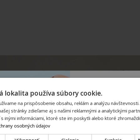
Nezmeškaj
 lokalita používa súbory cookie.
užívame na prispôsobenie obsahu, reklám a analýzu návštevnosti.
To podstatné z nuff.
vašej emailovej 
ašej stránky zdieľame aj s našimi reklamnými a analytickými partne
 inými informáciami, ktoré ste im poskytli alebo ktoré zhromaždili
chrany osobných údajov
Emailová adresa