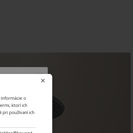
×
te to!
 Informácie o
sk priamo do
schránky.
rmi, ktorí ich
 pri používaní ich