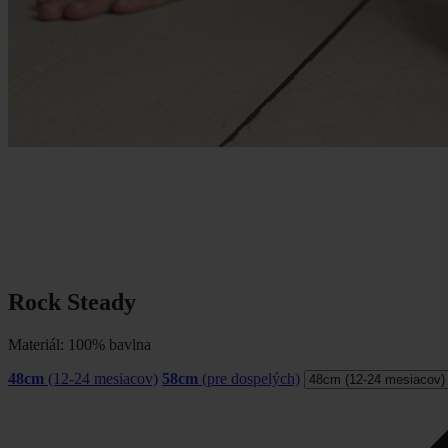
Rock Steady
Materiál: 100% bavlna
48cm
(12-24 mesiacov)
58cm
(pre dospelých)