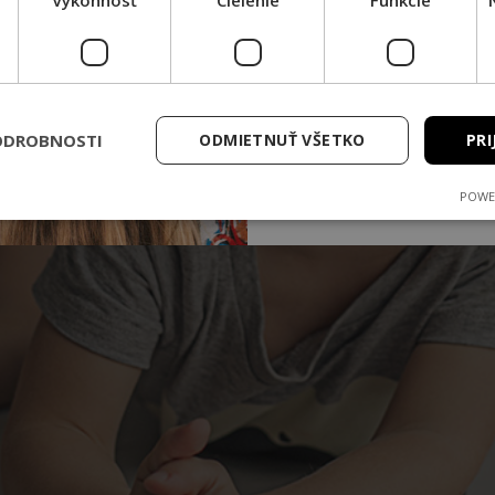
Výkonnosť
Cielenie
Funkcie
PRIHLÁSIŤ 
Sľubujeme že to nebud
ODROBNOSTI
ODMIETNUŤ VŠETKO
Zásady spracovania os
PRI
POWE