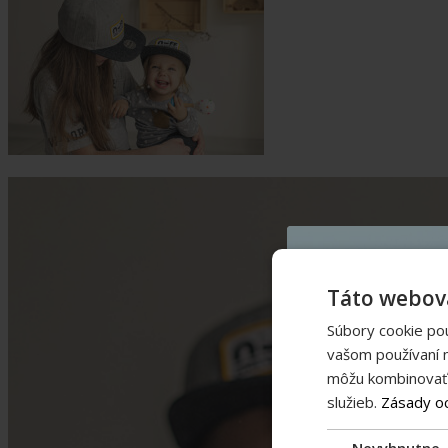
Táto webová
Súbory cookie po
vašom používaní n
môžu kombinovať s
služieb.
Zásady o