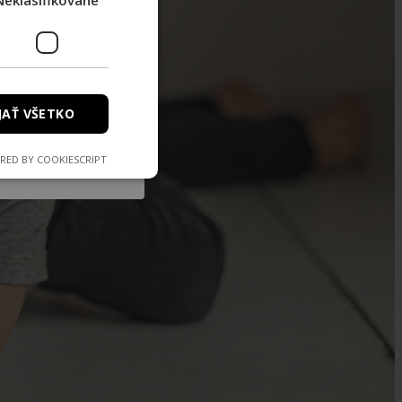
Neklasifikované
SA
eme prehánať!
obných údajov
JAŤ VŠETKO
RED BY COOKIESCRIPT