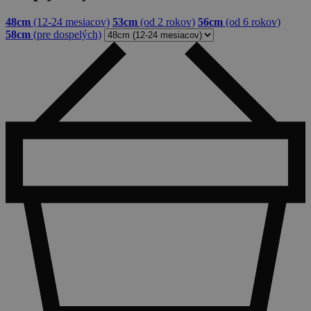
48cm
(12-24 mesiacov)
53cm
(od 2 rokov)
56cm
(od 6 rokov)
58cm
(pre dospelých)